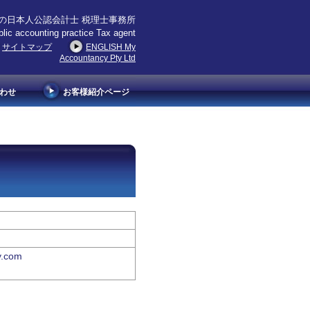
の日本人公認会計士 税理士事務所
lic accounting practice Tax agent
サイトマップ
ENGLISH My
Accountancy Pty Ltd
わせ
お客様紹介ページ
y.com